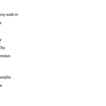
eny walk-in
e
y
čky
enstvo
nejšie
ie