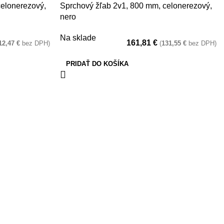
celonerezový,
Sprchový žľab 2v1, 800 mm, celonerezový,
nero
Na sklade
161,81
€
12,47
€
bez DPH)
(
131,55
€
bez DPH)
PRIDAŤ DO KOŠÍKA