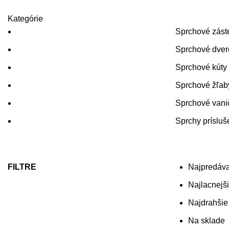
Kategórie
Sprchové zást
Sprchové dver
Sprchové kúty
Sprchové žľab
Sprchové vani
Sprchy prísluš
FILTRE
Najpredáva
Najlacnejš
Najdrahšie
Na sklade