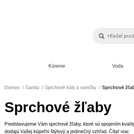
Predajňa:
042/ 432 69 43
,
0918 997 049
| E-shop:
0944 399 089
Products
search
Kúrenie
Voda
Domov
Sanita
Sprchové kúty a vaničky
Sprchové žľa
Sprchové žľaby
Predstavujeme Vám sprchové žľaby, ktoré sú spojením kvality 
dodajú Vašej kúpeľni štýlový a jedinečný vzhľad.
Čítať viac