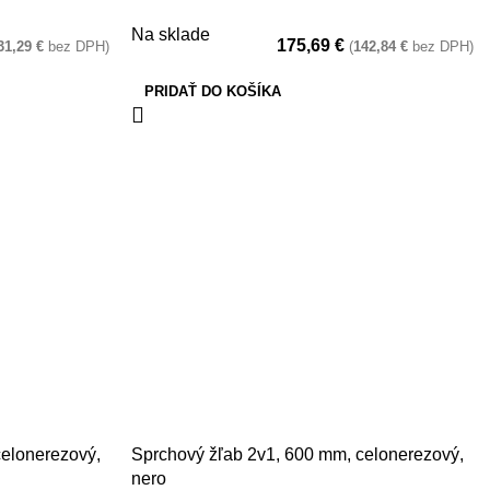
Na sklade
175,69
€
31,29
€
bez DPH)
(
142,84
€
bez DPH)
PRIDAŤ DO KOŠÍKA
celonerezový,
Sprchový žľab 2v1, 600 mm, celonerezový,
nero