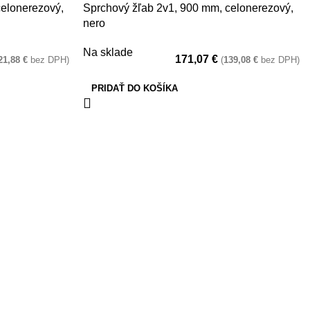
celonerezový,
Sprchový žľab 2v1, 900 mm, celonerezový,
nero
Na sklade
171,07
€
21,88
€
bez DPH)
(
139,08
€
bez DPH)
PRIDAŤ DO KOŠÍKA