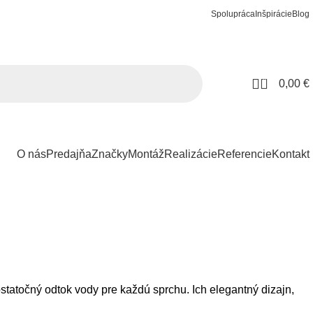
Spolupráca
Inšpirácie
Blog
0
0,00
€
O nás
Predajňa
Značky
Montáž
Realizácie
Referencie
Kontakt
statočný odtok vody pre každú sprchu. Ich elegantný dizajn,