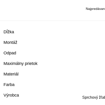
Dĺžka
Montáž
Odpad
Maximálny prietok
Materiál
Farba
Výrobca
Sprchový žľa