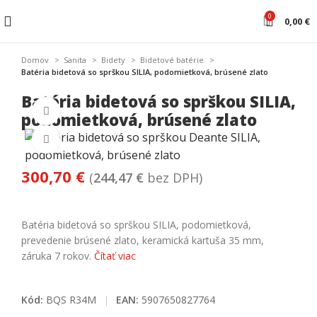
0
0,00
€
Domov
Sanita
Bidety
Bidetové batérie
Batéria bidetová so sprškou SILIA, podomietková, brúsené zlato
Batéria bidetová so sprškou SILIA,
Watch video
podomietková, brúsené zlato
Kliknite pre zväčšenie
300,70
€
(
244,47
€
bez DPH)
Batéria bidetová so sprškou SILIA, podomietková,
prevedenie brúsené zlato, keramická kartuša 35 mm,
záruka 7 rokov.
Čítať viac
Kód:
BQS R34M
|
EAN:
5907650827764