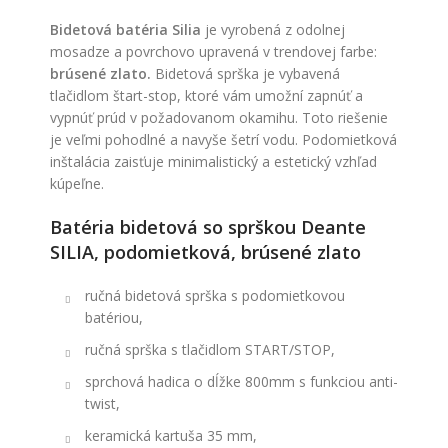
Bidetová batéria Silia
je vyrobená z odolnej
mosadze a povrchovo upravená v trendovej farbe:
brúsené zlato.
Bidetová sprška je vybavená
tlačidlom štart-stop, ktoré vám umožní zapnúť a
vypnúť prúd v požadovanom okamihu. Toto riešenie
je veľmi pohodlné a navyše šetrí vodu. Podomietková
inštalácia zaisťuje minimalistický a estetický vzhľad
kúpeľne.
Batéria bidetová so sprškou Deante
SILIA, podomietková, brúsené zlato
ručná bidetová sprška s podomietkovou
batériou,
ručná sprška s tlačidlom START/STOP,
sprchová hadica o dĺžke 800mm s funkciou anti-
twist,
keramická kartuša 35 mm,