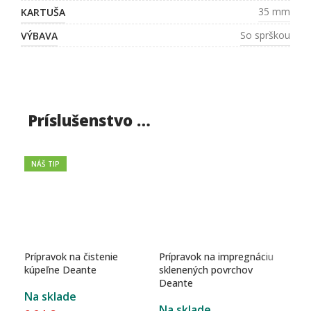
35 mm
KARTUŠA
So sprškou
VÝBAVA
BQS R34M
SKU
Príslušenstvo …
NÁŠ TIP
Prípravok na čistenie
Prípravok na impregnáciu
Prí
kúpeľne Deante
sklenených povrchov
sil
Deante
Na sklade
Odo
Na sklade