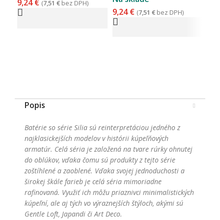
9,24
€
10
(
7,51
€
bez DPH)
9,24
€
(
7,51
€
bez DPH)
Popis
Batérie so série Silia sú reinterpretáciou jedného z
najklasickejších modelov v histórii kúpeľňových
armatúr. Celá séria je založená na tvare rúrky ohnutej
do oblúkov, vďaka čomu sú produkty z tejto série
zoštíhlené a zaoblené. Vďaka svojej jednoduchosti a
širokej škále farieb je celá séria mimoriadne
rafinovaná. Využiť ich môžu priaznivci minimalistických
kúpeľní, ale aj tých vo výraznejších štýloch, akými sú
Gentle Loft, Japandi či Art Deco.