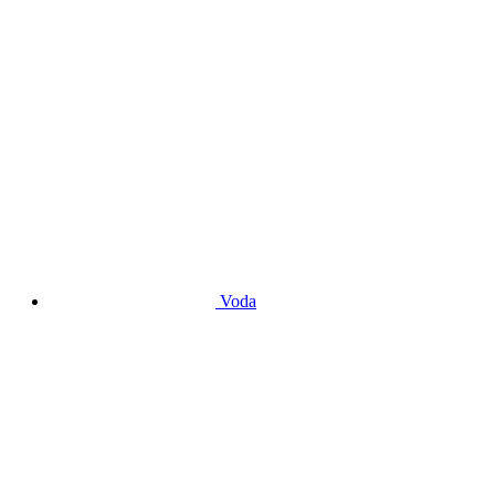
Čerpadlá na kúrenie
Obehové čerpadlá
Voda