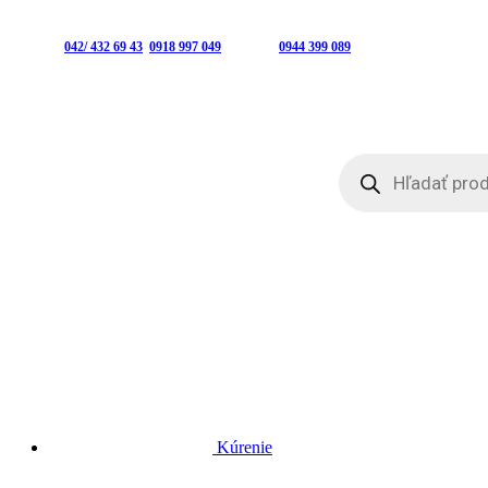
Predajňa:
042/ 432 69 43
,
0918 997 049
| E-shop:
0944 399 089
Products
search
Kúrenie