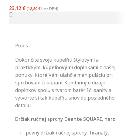
23,12
€
(
18,80
€
bez DPH)
Popis
Dokončite svoju kúpeľňu štýlovými a
praktickými
kúpeľňovými doplnkami
z našej
ponuky, ktoré Vám uľahčia manipuláciu pri
sprchovaní či kúpaní. Kombinujte dizajn
doplnkov spolu s tvarom batérií či sanity a
vytvorte si tak kúpeľňu snov do posledného
detailu.
Držiak ručnej sprchy Deante SQUARE, nero
pevný držiak ručnej sprchy- hranatý,