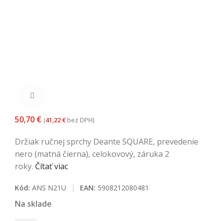
Kliknite pre zväčšenie
50,70
€
(
41,22
€
bez DPH)
Držiak ručnej sprchy Deante SQUARE, prevedenie
nero (matná čierna), celokovový, záruka 2
roky.
Čítať viac
Kód:
ANS N21U
|
EAN:
5908212080481
Na sklade