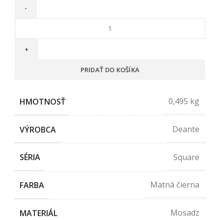
množstvo
Držiak
ručnej
sprchy
PRIDAŤ DO KOŠÍKA
SQUARE,
celokovový,
nero
0,495 kg
HMOTNOSŤ
Deante
VÝROBCA
Square
SÉRIA
Matná čierna
FARBA
Mosadz
MATERIÁL