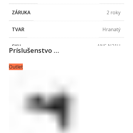
2 roky
ZÁRUKA
Hranatý
TVAR
ANS N21U
SKU
Príslušenstvo …
Outlet