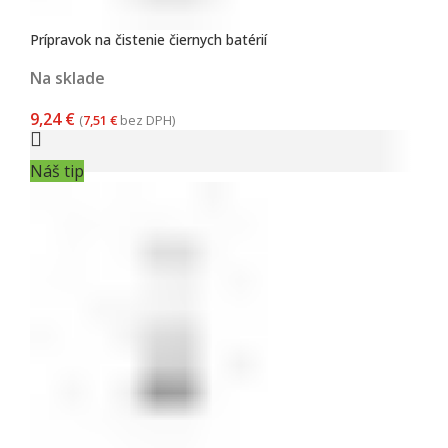
Prípravok na čistenie čiernych batérií
Na sklade
9,24
€
(
7,51
€
bez DPH)
Náš tip