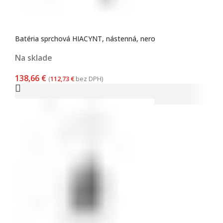
Batéria sprchová HIACYNT, nástenná, nero
Na sklade
138,66
€
(
112,73
€
bez DPH)