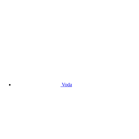
Čerpadlá na kúrenie
Obehové čerpadlá
Voda