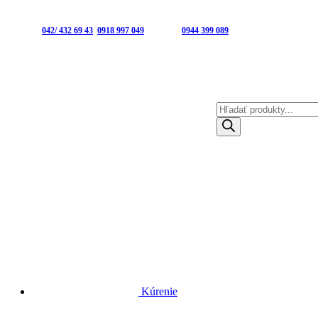
Predajňa:
042/ 432 69 43
,
0918 997 049
| E-shop:
0944 399 089
Products search
Kúrenie