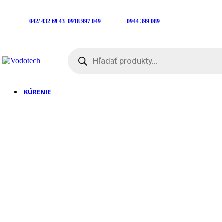
Predajňa:
042/ 432 69 43
,
0918 997 049
| E-shop:
0944 399 089
Products
search
KÚRENIE
Klimatizácie
Kotly
Plynové kotly |
Kotly na tuhé palivo |
Peletové kotly |
Kotly príslušenstvo
Tepelné čerpadlá
Vzduch-voda
Radiátory
Panelové radiátory |